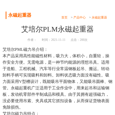
永磁起重器
首页
>
产品中心
>
永磁起重器
艾培尔PLM永磁起重器
作者：
时间：2021-11-11
点击：200次
艾培尔PML磁力吊介绍：
本产品采用高性能磁性材料，吸力大，体积小，自重轻，操
作安全方便。无需电源，是一种节约能源的理想吊具。适用
于造船、工程机械、汽车等行业常温钢板起吊、搬运。转动
卸料手柄可实现吸料和卸料。卸料状态吸力面没有磁性。吸
力面采用V型槽设计，既能吸吊平面物体，又能吸吊圆棒、钢
管。永磁起重机广泛适用于工业作业中，用来起吊和运输钢
板，发动机零部件半制成品和模具。由于其拥有超强磁力，
没必要使用吊索、夹具或其它抓扣设备，从而保证货物表面
免除损伤。
艾培尔磁力吊特点：